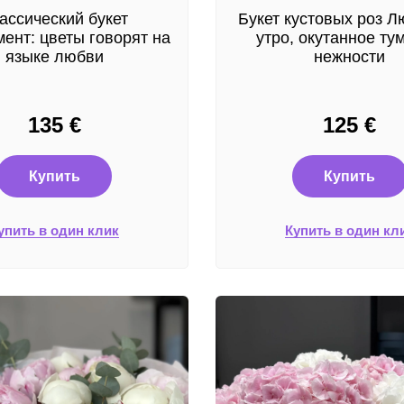
ассический букет
Букет кустовых роз Л
ент: цветы говорят на
утро, окутанное ту
языке любви
нежности
135
€
125
€
Купить
Купить
упить в один клик
Купить в один кл