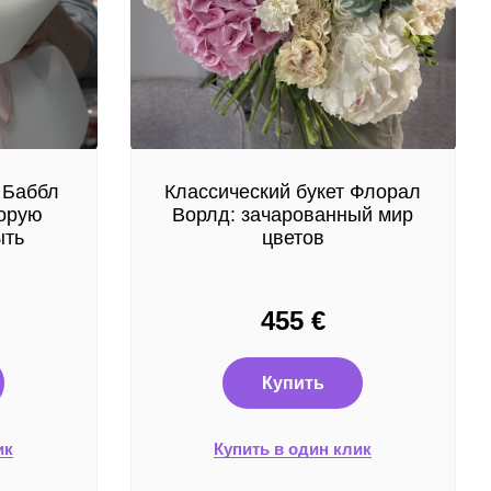
 Баббл
Классический букет Флорал
торую
Ворлд: зачарованный мир
ыть
цветов
455
€
Купить
ик
Купить в один клик