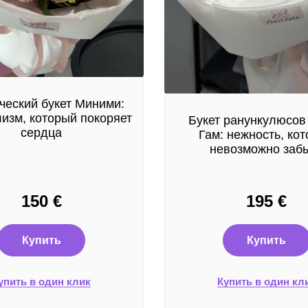
ческий букет Миними:
изм, который покоряет
Букет ранункулюсов
сердца
Гам: нежность, ко
невозможно заб
150
€
195
€
Купить
Купить
упить в один клик
Купить в один кл