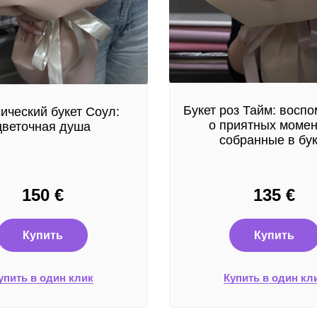
Букет роз Тайм: восп
ический букет Соул:
о приятных момен
цветочная душа
собранные в бук
150
€
135
€
Купить
Купить
упить в один клик
Купить в один кл