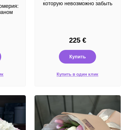
которую невозможно забыть
юмерия:
маном
225
€
Купить
ик
Купить в один клик