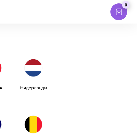
0
я
Нидерланды