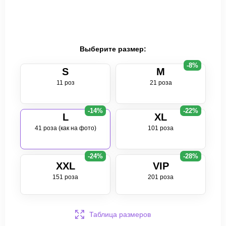
Выберите размер:
-8%
S
M
11 роз
21 роза
-14%
-22%
L
XL
41 роза (как на фото)
101 роза
-24%
-28%
XXL
VIP
151 роза
201 роза
Таблица размеров