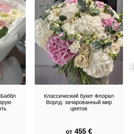
 Баббл
Классический букет Флорал
торую
Ворлд: зачарованный мир
ыть
цветов
455
€
от