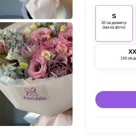
S
30 см диаметр
(как на фото)
XX
150 см д