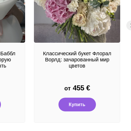
 Баббл
Классический букет Флорал
торую
Ворлд: зачарованный мир
ыть
цветов
455
€
от
Купить