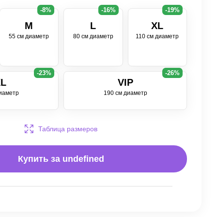
-8%
-16%
-19%
M
L
XL
55 см диаметр
80 см диаметр
110 см диаметр
-23%
-26%
L
VIP
иаметр
190 см диаметр
Таблица размеров
Купить за
undefined