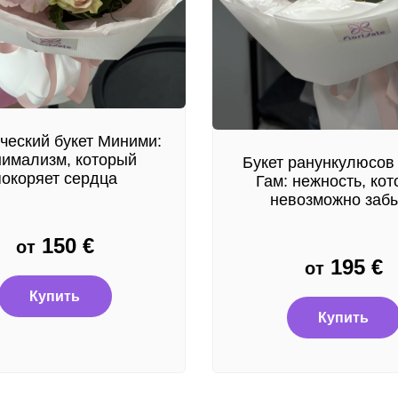
ческий букет Миними:
имализм, который
Букет ранункулюсов
покоряет сердца
Гам: нежность, ко
невозможно заб
150
€
от
195
€
от
Купить
Купить