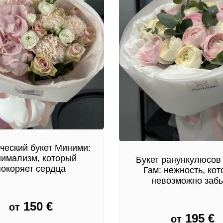
ческий букет Миними:
имализм, который
Букет ранункулюсов
покоряет сердца
Гам: нежность, ко
невозможно заб
150
€
от
195
€
от