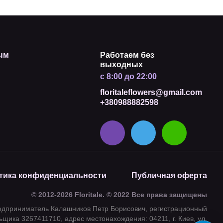
ым
Работаем без
выходных
с 8:00 до 22:00
floritaleflowers@gmail.com
+380988882598
тика конфиденциальности
Публичная оферта
© 2012-2026 Floritale. © 2022 Все права защищены
едприниматель Калашников Петр Борисович, регистрационный
щика 3267411710, адрес местонахождения: 04211, г. Киев, ул.