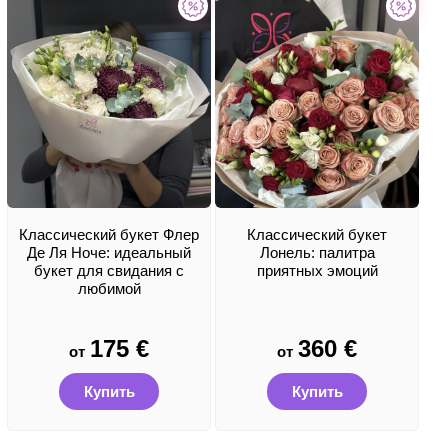
Классический букет Флер
Классический букет
Де Ля Ноче: идеальный
Лонель: палитра
букет для свидания с
приятных эмоций
любимой
175
€
360
€
от
от
Купить
Купить