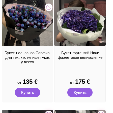
Букет тюльпанов Сапфир:
Букет гортензий Нюи:
для тех, кто не ищет «как
фиолетовое великолепие
у всех»
135
€
175
€
от
от
Купить
Купить