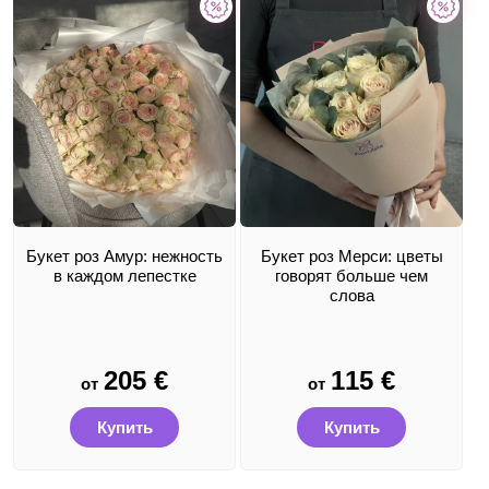
Букет роз Амур: нежность
Букет роз Мерси: цветы
в каждом лепестке
говорят больше чем
слова
205
€
115
€
от
от
Купить
Купить