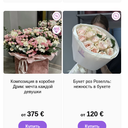
Композиция в коробке
Букет роз Розелль:
Дрим: мечта каждой
нежность в букете
девушки
375
€
120
€
от
от
Купить
Купить