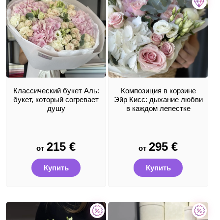
Классический букет Аль:
Композиция в корзине
букет, который согревает
Эйр Кисс: дыхание любви
душу
в каждом лепестке
215
€
295
€
от
от
Купить
Купить