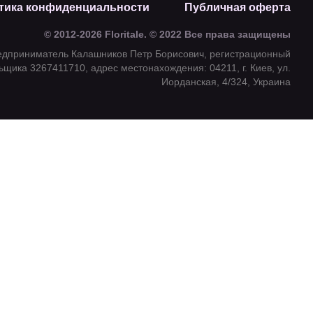
тика конфиденциальности
Публичная оферта
© 2012-2026 Floritale. © 2022 Все права защищены
едприниматель Калашников Петр Борисович, регистрационный
щика 3267411710, адрес местонахождения: 04211, г. Киев, ул.
Иорданская, 4/324, Украина