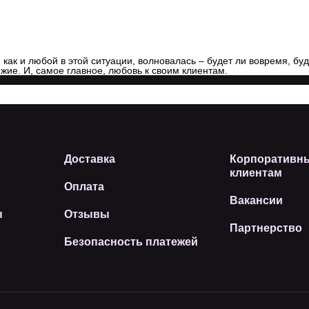
как и любой в этой ситуации, волновалась – будет ли вовремя, буд
жие. И, самое главное, любовь к своим клиентам.
Доставка
Корпоративн
клиентам
Оплата
Вакансии
ы
Отзывы
Партнерство
Безопасность платежей