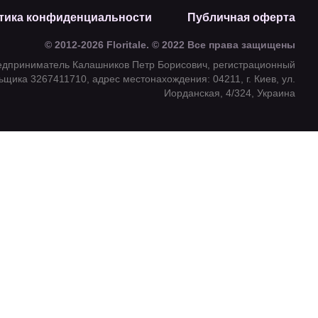
тика конфиденциальности
Публичная оферта
© 2012-2026 Floritale. © 2022 Все права защищены
едприниматель Калашников Петр Борисович, регистрационный
щика 3267411710, адрес местонахождения: 04211, г. Киев, ул.
Иорданская, 4/324, Украина