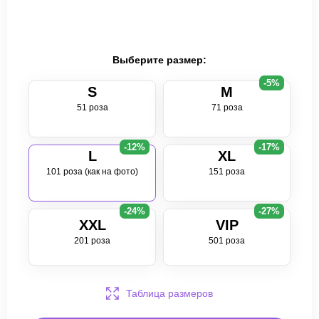
Выберите размер:
-5%
S
M
51 роза
71 роза
-12%
-17%
L
XL
101 роза (как на фото)
151 роза
-24%
-27%
XXL
VIP
201 роза
501 роза
Таблица размеров