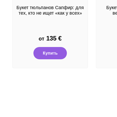
Букет тюльпанов Сапфир: для
Буке
тех, кто не ищет «как у всех»
в
135
€
от
Купить