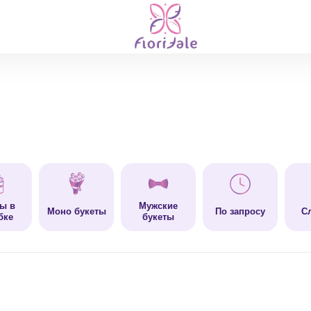
ы в
Мужские
Моно букеты
По запросу
С
бке
букеты