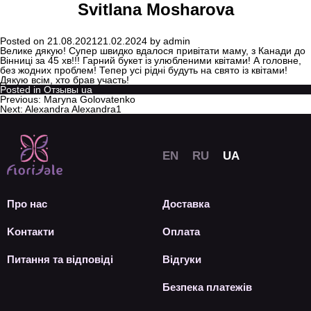
Svitlana Mosharova
Posted on
21.08.2021
21.02.2024
by
admin
Велике дякую! Супер швидко вдалося привітати маму, з Канади до
Вінниці за 45 хв!!! Гарний букет із улюбленими квітами! А головне,
без жодних проблем! Тепер усі рідні будуть на свято із квітами!
Дякую всім, хто брав участь!
Posted in
Отзывы ua
Previous:
Maryna Golovatenko
Next:
Alexandra Alexandra1
Про нас
Доставка
Kонтакти
Оплата
Питання та відповіді
Відгуки
Безпека платежів