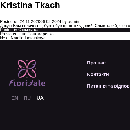
Kristina Tkach
Posted on
24.11.2020
06.03.2024
by
admin
Дякую Вам величезне, букет був просто чудовий! Саме такий, як я хот
Posted in
Отзывы ua
Previous:
Інна Пономаренко
Next:
Natalia Lasotskaya
Про нас
Kонтакти
Питання та відпов