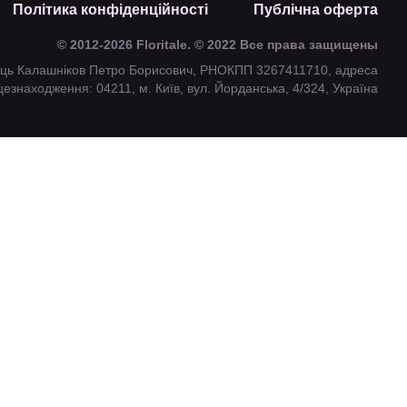
Політика конфіденційності
Публічна оферта
© 2012-2026 Floritale. © 2022 Все права защищены
ець Калашніков Петро Борисович, РНОКПП 3267411710, адреса
цезнаходження: 04211, м. Київ, вул. Йорданська, 4/324, Україна