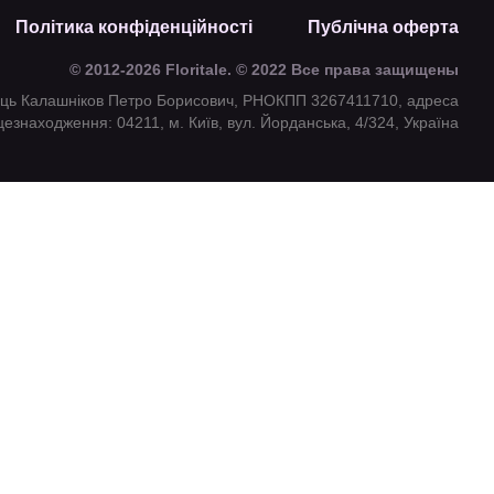
Політика конфіденційності
Публічна оферта
© 2012-2026 Floritale. © 2022 Все права защищены
ець Калашніков Петро Борисович, РНОКПП 3267411710, адреса
цезнаходження: 04211, м. Київ, вул. Йорданська, 4/324, Україна