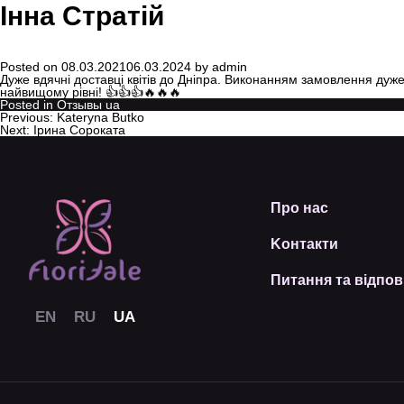
Інна Стратій
Posted on
08.03.2021
06.03.2024
by
admin
Дуже вдячні доставці квітів до Дніпра. Виконанням замовлення дуж
найвищому рівні! 👍👍👍🔥🔥🔥
Posted in
Отзывы ua
Previous:
Kateryna Butko
Next:
Ірина Сороката
Про нас
Kонтакти
Питання та відпов