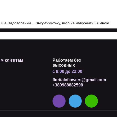
ся ще, задоволений … тьху-тьху-тьху, щоб не наврочити! Зі мною
м клієнтам
Работаем без
выходных
с 8:00 до 22:00
floritaleflowers@gmail.com
+380988882598