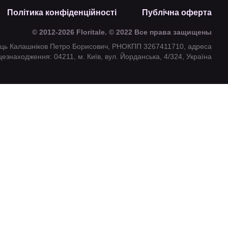
Політика конфіденційності
Публічна оферта
© 2012-2026 Floritale. © 2022 Все права защищены
ець Калашніков Петро Борисович, РНОКПП 3267411710, адреса
цезнаходження: 04211, м. Київ, вул. Йорданська, 4/324, Україна