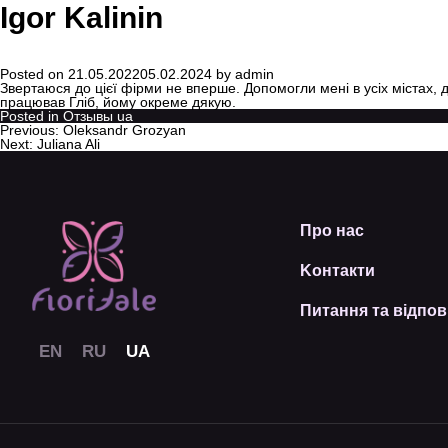
Igor Kalinin
Posted on
21.05.2022
05.02.2024
by
admin
Звертаюся до цієї фірми не вперше. Допомогли мені в усіх містах, 
працював Гліб, йому окреме дякую.
Posted in
Отзывы ua
Previous:
Oleksandr Grozyan
Next:
Juliana Ali
Про нас
Kонтакти
Питання та відпов