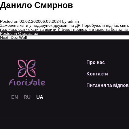
Данило Смирнов
Posted on
02.02.2020
06.03.2024
by
admin
Замовляв квіти у подарунок дружині на ДР. Перебували під час свят
і залишалося чекати та вірити:)) Букет привезли вчасно та без запі
Posted in
Отзывы ua
Next:
Dez Wolf
Про нас
Kонтакти
Питання та відпов