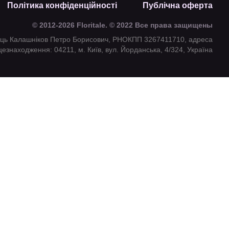
Політика конфіденційності
Публічна оферта
© 2012-2026 Floritale. © 2022 Все права защищены
ець Калашніков Петро Борисович, РНОКПП 3267411710, адреса
цезнаходження: 04211, м. Київ, вул. Йорданська, 4/324, Україна