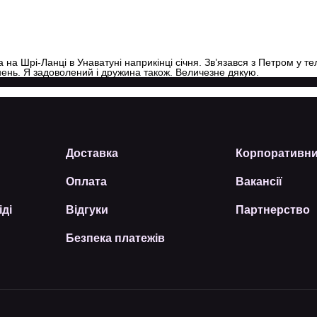
а на Шрі-Ланці в Унаватуні наприкінці січня. Зв’язався з Петром у 
знень. Я задоволений і дружина також. Величезне дякую.
Доставка
Корпоративни
Оплата
Вакансії
іді
Відгуки
Партнерство
Безпека платежів