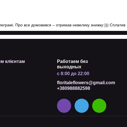
телеграмі. Про все домовився – отримав невелику знижку:))) Сплатив
м клієнтам
Работаем без
выходных
с 8:00 до 22:00
floritaleflowers@gmail.com
+380988882598