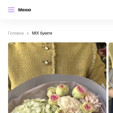
Меню
Головна
MIX букети