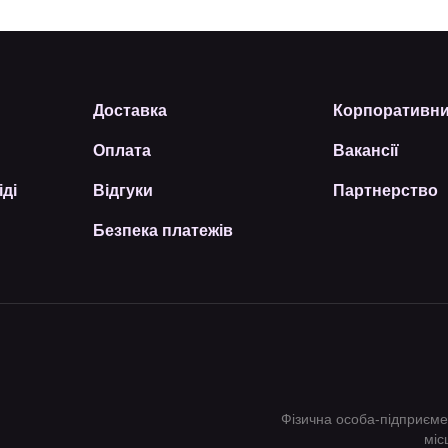
Доставка
Корпоративни
Оплата
Вакансії
іді
Відгуки
Партнерство
Безпека платежів
Фізична особа-підприєм
міс