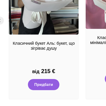
Клас
мінімал
Класичний букет Аль: букет, що
зігріває душу
215
€
від
Придбати