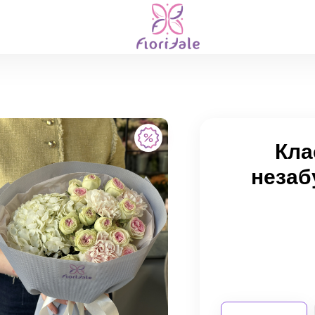
Кла
незаб