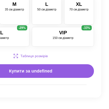
M
L
XL
35 см діаметр
50 см діаметр
70 см діаметр
-29%
-33%
L
VIP
іаметр
150 см діаметр
Таблиця розмірів
Купити за
undefined