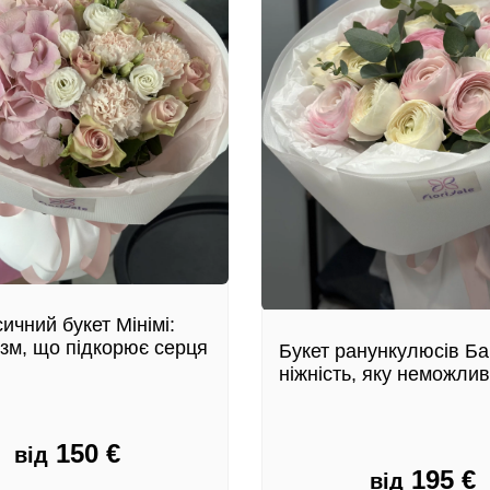
ичний букет Мінімі:
ізм, що підкорює серця
Букет ранункулюсів Ба
ніжність, яку неможлив
150
€
від
195
€
від