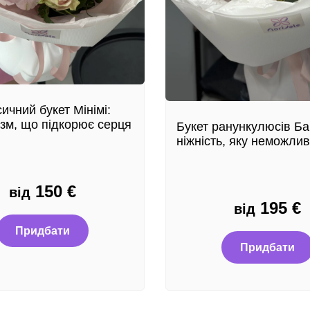
ичний букет Мінімі:
ізм, що підкорює серця
Букет ранункулюсів Ба
ніжність, яку неможлив
150
€
від
195
€
від
Придбати
Придбати