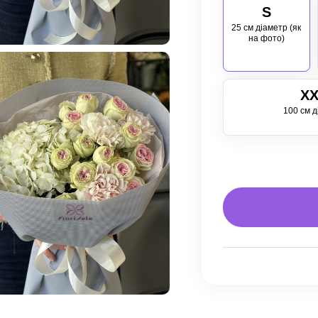
S
25 см діаметр (як
на фото)
XX
100 см д