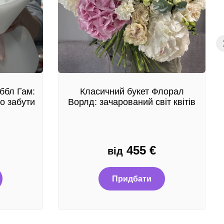
ббл Гам:
Класичний букет Флорал
о забути
Ворлд: зачарований світ квітів
455
€
від
Придбати