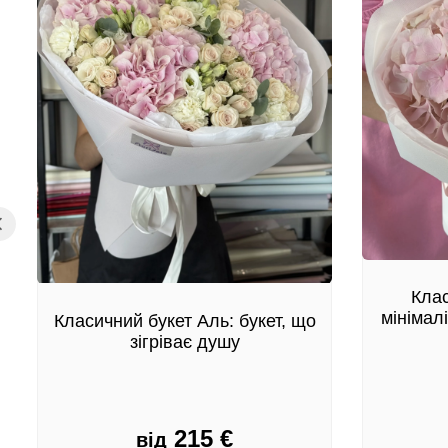
Клас
мінімал
Класичний букет Аль: букет, що
зігріває душу
215
€
від