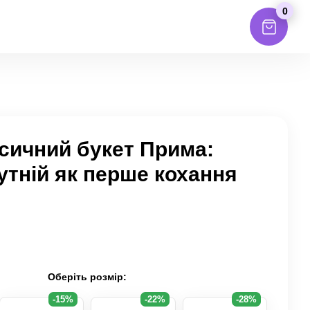
0
сичний букет Прима:
утній як перше кохання
Оберіть розмір:
-15%
-22%
-28%