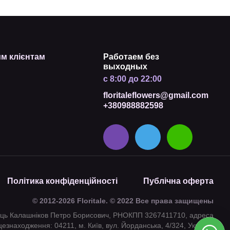
м клієнтам
Работаем без
выходных
с 8:00 до 22:00
floritaleflowers@gmail.com
+380988882598
Політика конфіденційності
Публічна оферта
© 2012-2026 Floritale. © 2022 Все права защищены
ець Калашніков Петро Борисович, РНОКПП 3267411710, адреса
цезнаходження: 04211, м. Київ, вул. Йорданська, 4/324, Україна