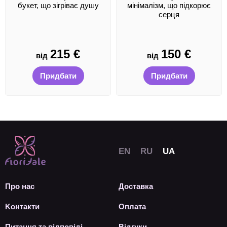
букет, що зігріває душу
мінімалізм, що підкорює
серця
215
€
150
€
від
від
Придбати
Придбати
Про нас
Доставка
Kонтакти
Оплата
Питання та відповіді
Відгуки