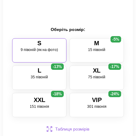
Оберіть розмір:
-5%
S
M
9 півоній (як на фото)
15 півоній
-13%
-17%
L
XL
35 півоній
75 півоній
-18%
-24%
XXL
VIP
151 півонія
301 півонія
Таблиця розмірів