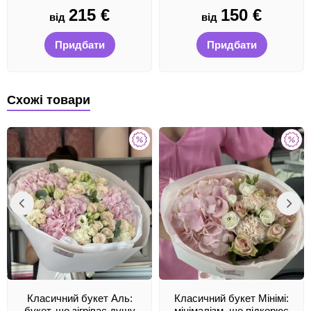
215
€
150
€
від
від
Придбати
Придбати
Схожі товари
Класичний букет Аль:
Класичний букет Мінімі:
букет, що зігріває душу
мінімалізм, що підкорює