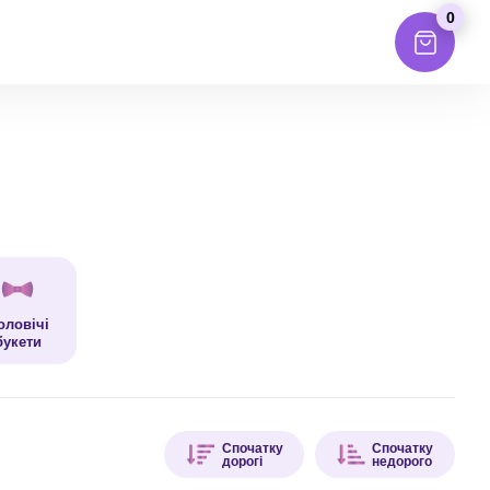
0
оловічі
букети
Спочатку
Спочатку
дорогі
недорого