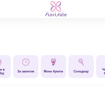
и в
Ч
За запитом
Моно букети
Солодощі
бці