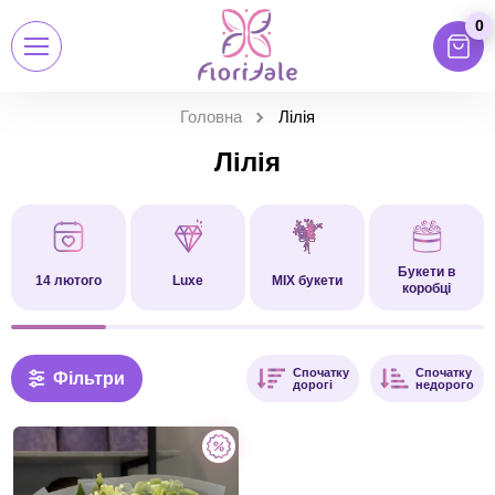
0
Головна
Лілія
Лілія
Букети в
14 лютого
Luxe
MIX букети
коробці
Спочатку
Спочатку
Фільтри
дорогі
недорого