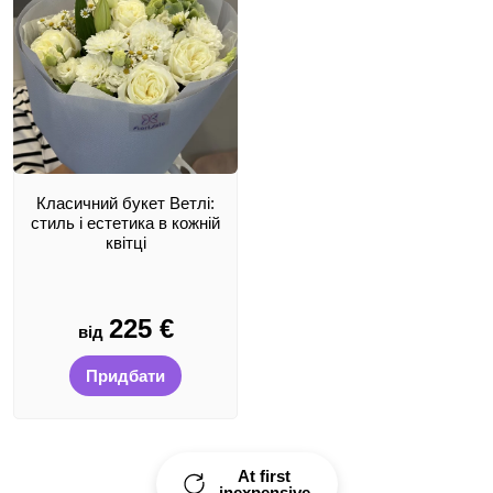
Класичний букет Ветлі:
стиль і естетика в кожній
квітці
225
€
від
Придбати
At first
inexpensive